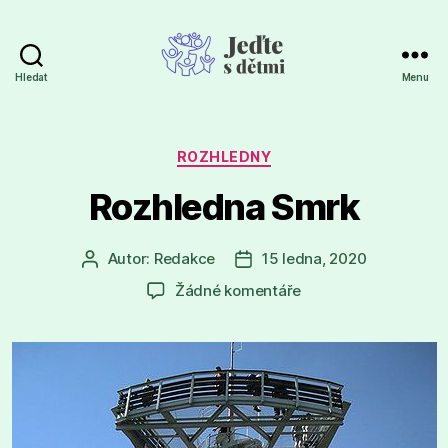
Hledat
Menu
Jeďte
s
dětmi
Rubriky
ROZHLEDNY
Rozhledna Smrk
Autor:
Redakce
15 ledna, 2020
Autor
Datum
příspěvku
příspěvku
u
Žádné komentáře
textu
s
názvem
Rozhledna
Smrk