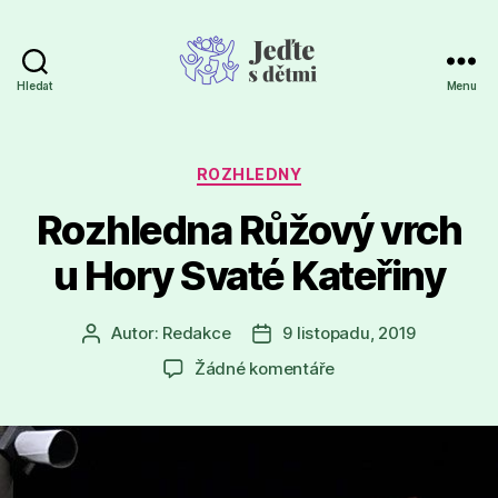
Hledat
Menu
Jeďte
s
dětmi
Rubriky
ROZHLEDNY
Rozhledna Růžový vrch
u Hory Svaté Kateřiny
Autor:
Redakce
9 listopadu, 2019
Autor
Datum
příspěvku
příspěvku
u
Žádné komentáře
textu
s
názvem
Rozhledna
Růžový