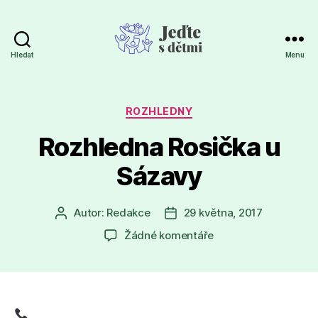
Hledat
Menu
Jeďte
s
dětmi
Rubriky
ROZHLEDNY
Rozhledna Rosička u
Sázavy
Autor:
Redakce
29 května, 2017
Autor
Datum
příspěvku
příspěvku
u
Žádné komentáře
textu
s
názvem
Rozhledna
Rosička