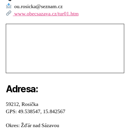
u
ou.rosicka@seznam.cz
Sázavy
www.obecsazava.cz/tur01.htm
Adresa:
59212, Rosička
GPS: 49.538547, 15.842567
Okres: Žďár nad Sázavou