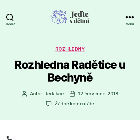
Hledat
Menu
Jeďte
s
dětmi
Rubriky
ROZHLEDNY
Rozhledna Radětice u
Bechyně
Autor:
Redakce
12 července, 2018
Autor
Datum
příspěvku
příspěvku
u
Žádné komentáře
textu
s
názvem
Rozhledna
Radětice