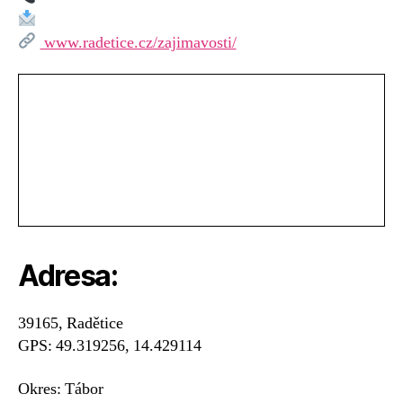
u
Bechyně
www.radetice.cz/zajimavosti/
Adresa:
39165, Radětice
GPS: 49.319256, 14.429114
Okres: Tábor