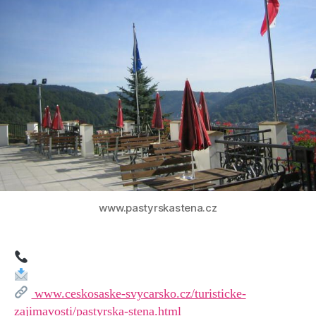
stěna
Děčín
www.pastyrskastena.cz
www.ceskosaske-svycarsko.cz/turisticke-
zajimavosti/pastyrska-stena.html