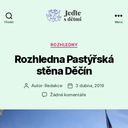
Hledat
Menu
Jeďte
s
dětmi
Rubriky
ROZHLEDNY
Rozhledna Pastýřská
stěna Děčín
Autor:
Redakce
3 dubna, 2019
Autor
Datum
příspěvku
příspěvku
u
Žádné komentáře
textu
s
názvem
Rozhledna
Pastýřská