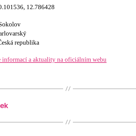
0.101536, 12.786428
 Sokolov
arlovarský
eská republika
 informací a aktuality na oficiálním webu
lek