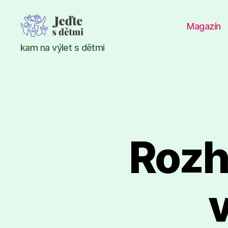
Magazín
Jeďte
kam na výlet s dětmi
s
dětmi
Rozh