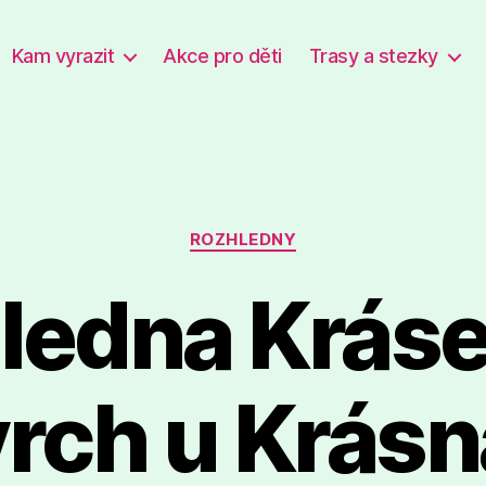
Kam vyrazit
Akce pro děti
Trasy a stezky
Rubriky
ROZHLEDNY
ledna Krás
vrch u Krásn