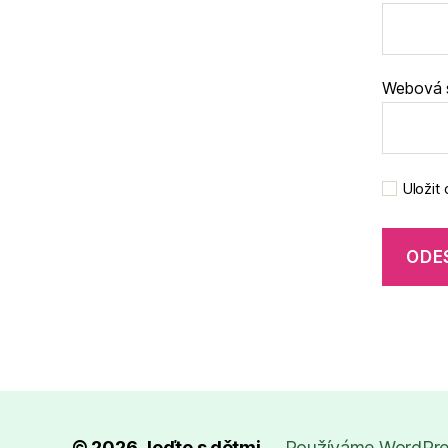
Webová 
Uložit
© 2026
Jeďte s dětmi
Používáme WordPres