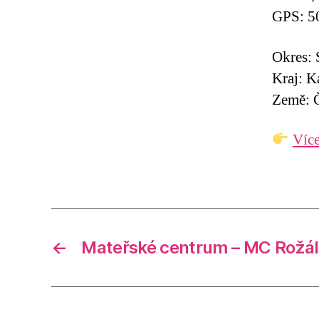
GPS: 5
Okres:
Kraj: K
Země: Č
Více
←
Mateřské centrum – MC Rožá