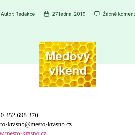
Autor:
Redakce
27 ledna, 2019
Žádné koment
tor
Datum
íspěvku
příspěvku
0 352 698 370
o-krasno@mesto-krasno.cz
.mesto-krasno.cz