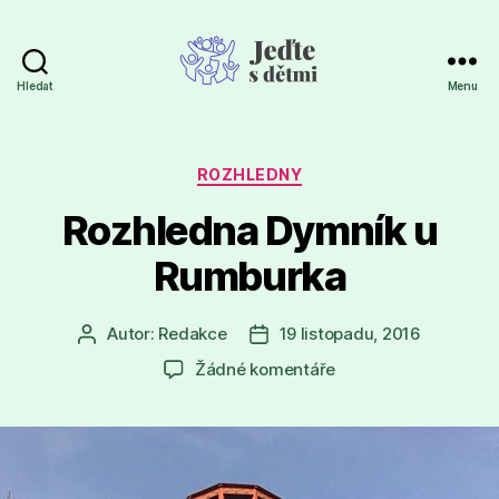
Hledat
Menu
Jeďte
s
dětmi
Rubriky
ROZHLEDNY
Rozhledna Dymník u
Rumburka
Autor:
Redakce
19 listopadu, 2016
Autor
Datum
příspěvku
příspěvku
u
Žádné komentáře
textu
s
názvem
Rozhledna
Dymník