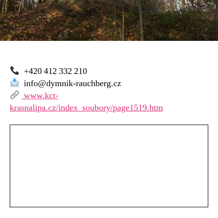
+420 412 332 210
info@dymnik-rauchberg.cz
www.kct-
krasnalipa.cz/index_soubory/page1519.htm