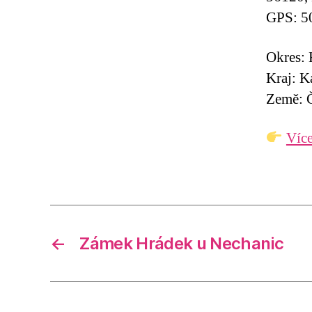
GPS: 5
Okres: 
Kraj: K
Země: Č
Více
←
Zámek Hrádek u Nechanic