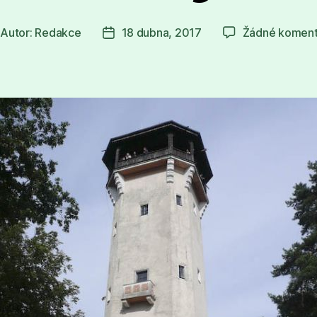
Autor:
Redakce
18 dubna, 2017
Žádné koment
tor
Datum
íspěvku
příspěvku