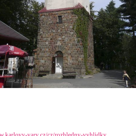
.karlovy-vary.cz/cz/rozhledny-vyhlidky