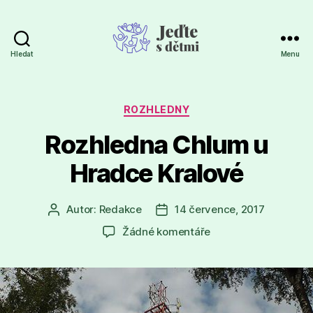
Hledat
Menu
Jeďte
s
dětmi
Rubriky
ROZHLEDNY
Rozhledna Chlum u
Hradce Kralové
Autor:
Redakce
14 července, 2017
Autor
Datum
příspěvku
příspěvku
u
Žádné komentáře
textu
s
názvem
Rozhledna
Chlum