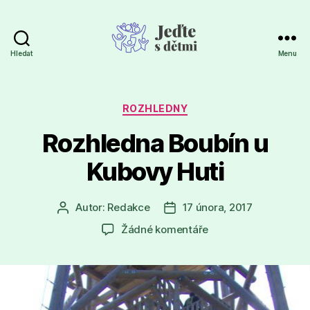
Hledat
Menu
Jeďte
s
dětmi
Rubriky
ROZHLEDNY
Rozhledna Boubín u
Kubovy Huti
Autor:
Redakce
17 února, 2017
Autor
Datum
příspěvku
příspěvku
u
Žádné komentáře
textu
s
názvem
Rozhledna
Boubín