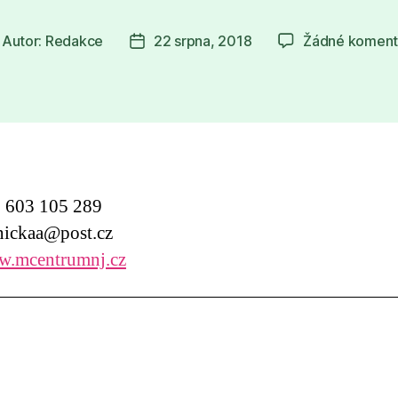
Autor:
Redakce
22 srpna, 2018
Žádné koment
tor
Datum
íspěvku
příspěvku
603 105 289
ickaa@post.cz
.mcentrumnj.cz