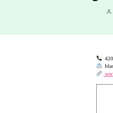
Au
př
420 
blan
www