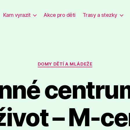
Kam vyrazit
Akce pro děti
Trasy a stezky
Rubriky
DOMY DĚTÍ A MLÁDEŽE
nné centru
život – M-c