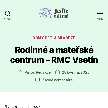
Hledat
Menu
Jeďte
s
dětmi
Rubriky
DOMY DĚTÍ A MLÁDEŽE
Rodinné a mateřské
centrum – RMC Vsetín
Autor:
Redakce
28 května, 2020
Autor
Datum
příspěvku
příspěvku
u
Žádné komentáře
textu
s
názvem
Rodinné
a
420 571 411 694