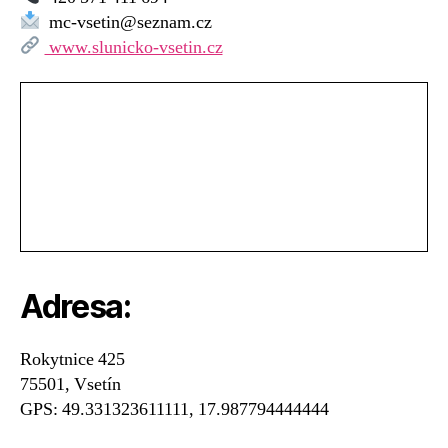
mateřské
mc-vsetin@seznam.cz
centrum
www.slunicko-vsetin.cz
–
RMC
Vsetín
Adresa:
Rokytnice 425
75501, Vsetín
GPS: 49.331323611111, 17.987794444444