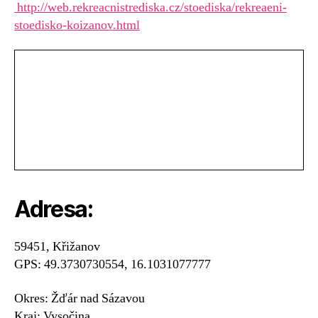
http://web.rekreacnistrediska.cz/stoediska/rekreaeni-
stoedisko-koizanov.html
Adresa:
59451, Křižanov
GPS: 49.3730730554, 16.1031077777
Okres: Žďár nad Sázavou
Kraj: Vysočina