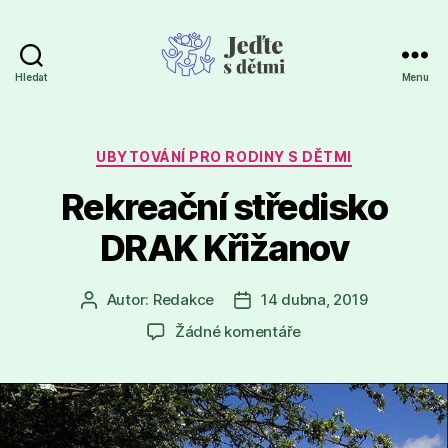
Hledat
Menu
Jeďte
s
dětmi
Rubriky
UBYTOVÁNÍ PRO RODINY S DĚTMI
Rekreační středisko
DRAK Křižanov
Autor:
Redakce
14 dubna, 2019
Autor
Datum
příspěvku
příspěvku
u
Žádné komentáře
textu
s
názvem
Rekreační
středisko