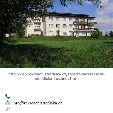
DRAK
Křižanov
http://web.rekreacnistrediska.cz/stoediska/rekreaeni-
stoedisko-koizanov.html
info@rekreacnistrediska.cz