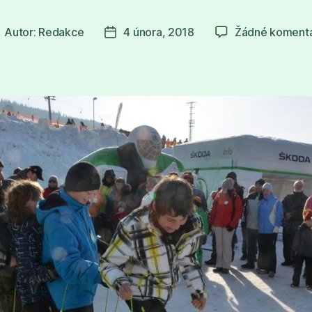
Autor:
Redakce
4 února, 2018
Žádné koment
utor
Datum
říspěvku
příspěvku