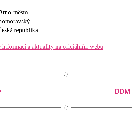
 Brno-město
ihomoravský
eská republika
 informací a aktuality na oficiálním webu
é
DDM J