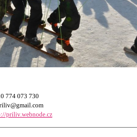
0 774 073 730
iliv@gmail.com
://priliv.webnode.cz