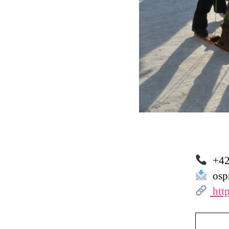
+42
ospr
http