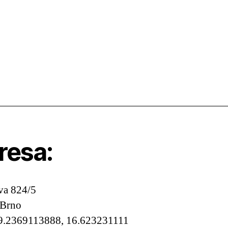
resa:
va 824/5
 Brno
9.2369113888, 16.623231111