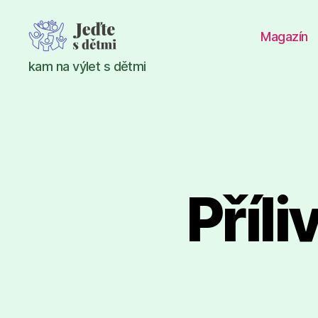
Magazín
Jeďte
kam na výlet s dětmi
s
dětmi
Příli