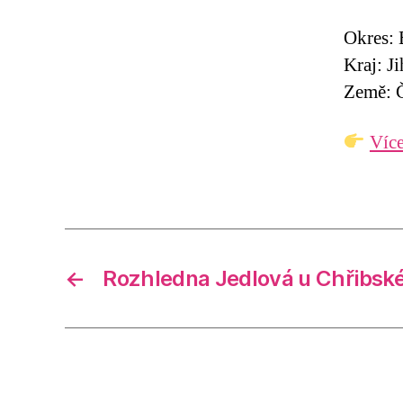
Okres:
Kraj: J
Země: Č
Více
←
Rozhledna Jedlová u Chřibsk