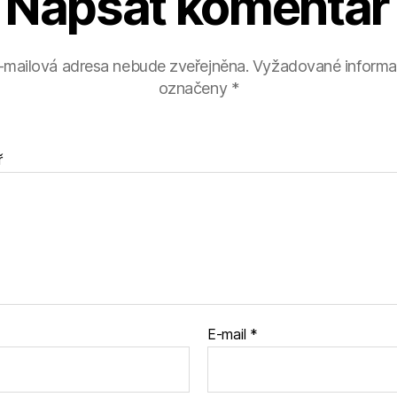
Napsat komentář
-mailová adresa nebude zveřejněna.
Vyžadované informa
označeny
*
ř
E-mail
*