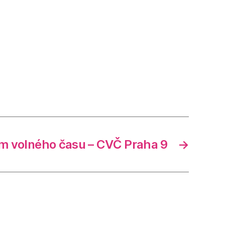
m volného času – CVČ Praha 9
→