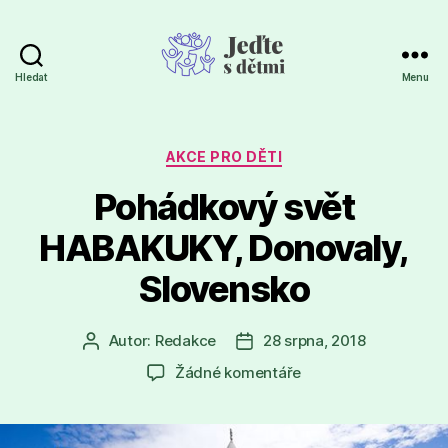
Hledat
Menu
Jeďte
s
dětmi
Rubriky
AKCE PRO DĚTI
Pohádkový svět
HABAKUKY, Donovaly,
Slovensko
Autor:
Redakce
28 srpna, 2018
Autor
Datum
příspěvku
příspěvku
u
Žádné komentáře
textu
s
názvem