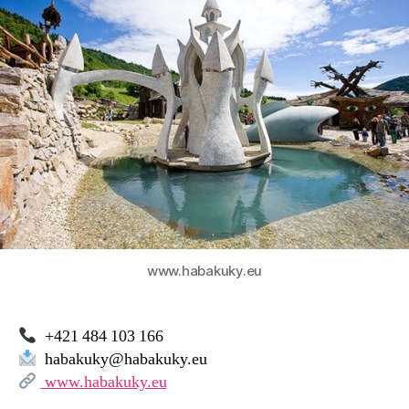
Pohádkový
svět
HABAKUKY,
Donovaly,
Slovensko
www.habakuky.eu
+421 484 103 166
habakuky@habakuky.eu
www.habakuky.eu