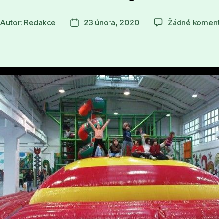
Autor:
Redakce
23 února, 2020
Žádné komen
tor
Datum
íspěvku
příspěvku