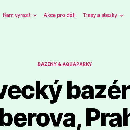
Kam vyrazit
Akce pro děti
Trasy a stezky
Rubriky
BAZÉNY & AQUAPARKY
vecký bazé
erova, Pra