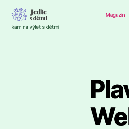
Magazín
Jeďte
kam na výlet s dětmi
s
dětmi
Pla
Web