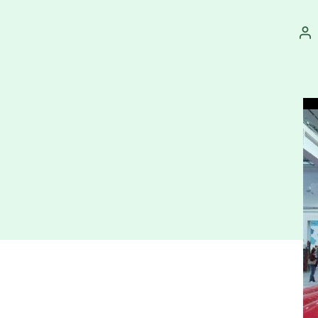
Au
př