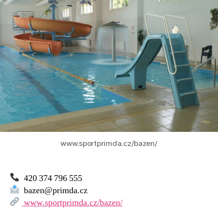
Přimda
–
Josef
Langmajer
www.sportprimda.cz/bazen/
420 374 796 555
bazen@primda.cz
www.sportprimda.cz/bazen/