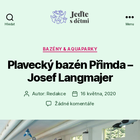
Hledat
Menu
Jeďte
s
dětmi
Rubriky
BAZÉNY & AQUAPARKY
Plavecký bazén Přimda –
Josef Langmajer
Autor:
Redakce
16 května, 2020
Autor
Datum
příspěvku
příspěvku
u
Žádné komentáře
textu
s
názvem
Plavecký
bazén