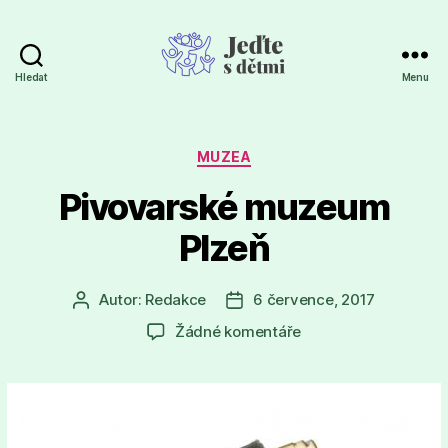
Hledat
Menu
Jeďte
s
dětmi
Rubriky
MUZEA
Pivovarské muzeum
Plzeň
Autor:
Redakce
6 července, 2017
Autor
Datum
příspěvku
příspěvku
u
Žádné komentáře
textu
s
názvem
Pivovarské
muzeum