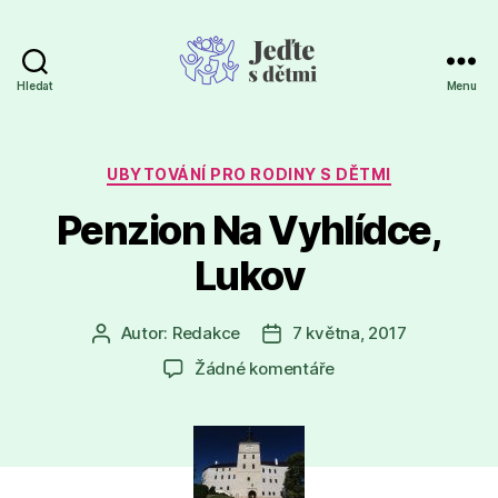
Hledat
Menu
Jeďte
s
dětmi
Rubriky
UBYTOVÁNÍ PRO RODINY S DĚTMI
Penzion Na Vyhlídce,
Lukov
Autor:
Redakce
7 května, 2017
Autor
Datum
příspěvku
příspěvku
u
Žádné komentáře
textu
s
názvem
Penzion
Na