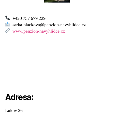
Vyhlídce,
Lukov
+420 737 679 229
sarka.plackova@penzion-navyhlidce.cz
www.penzion-navyhlidce.cz
Adresa:
Lukov 26