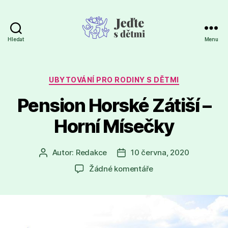
Hledat
Menu
Jeďte
s
dětmi
Rubriky
UBYTOVÁNÍ PRO RODINY S DĚTMI
Pension Horské Zátiší –
Horní Mísečky
Autor:
Redakce
10 června, 2020
Autor
Datum
příspěvku
příspěvku
u
Žádné komentáře
textu
s
názvem
Pension
Horské