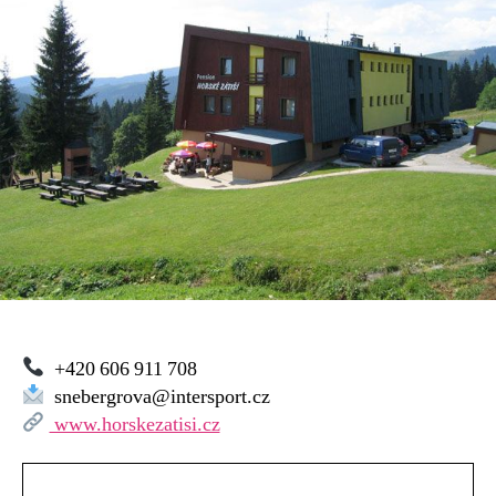
Zátiší
–
Horní
Mísečky
+420 606 911 708
snebergrova@intersport.cz
www.horskezatisi.cz