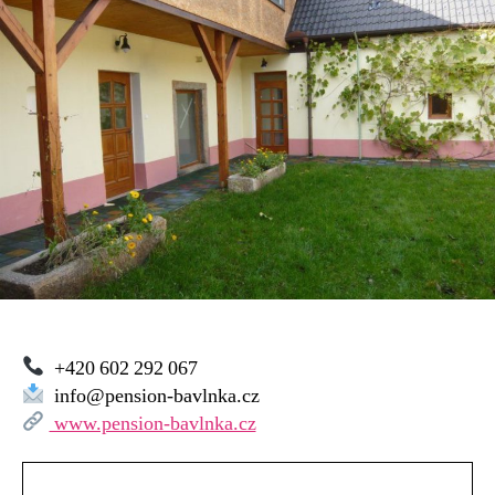
–
Dvory
nad
Lužnicí
+420 602 292 067
info@pension-bavlnka.cz
www.pension-bavlnka.cz