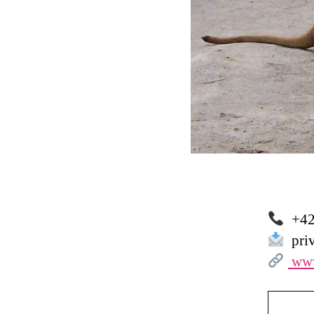
+42
priv
www