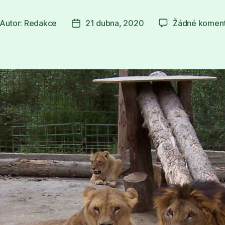
Autor:
Redakce
21 dubna, 2020
Žádné komen
tor
Datum
íspěvku
příspěvku