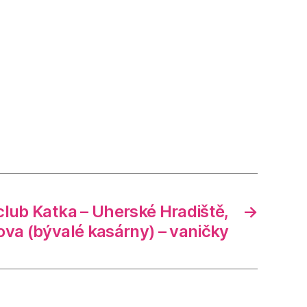
club Katka – Uherské Hradiště,
→
ova (bývalé kasárny) – vaničky