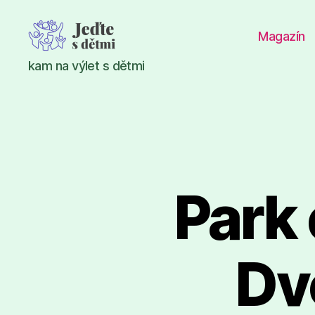
Magazín
Jeďte
kam na výlet s dětmi
s
dětmi
Park 
Dv