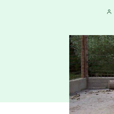
Au
př