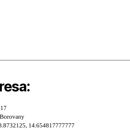
resa:
 17
 Borovany
8.8732125, 14.654817777777