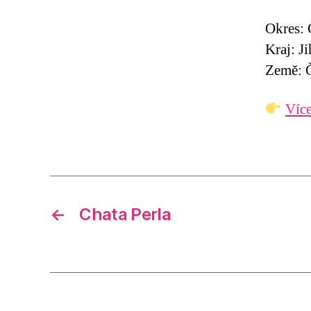
Okres: 
Kraj: J
Země: Č
Více
←
Chata Perla