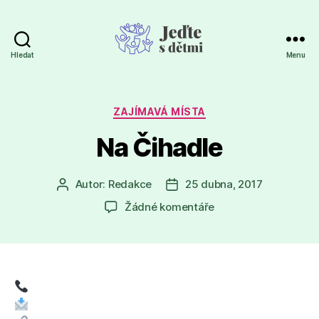
Hledat
Menu
Jeďte
s
dětmi
Rubriky
ZAJÍMAVÁ MÍSTA
Na Čihadle
Autor:
Redakce
25 dubna, 2017
Autor
Datum
příspěvku
příspěvku
u
Žádné komentáře
textu
s
názvem
Na
Čihadle