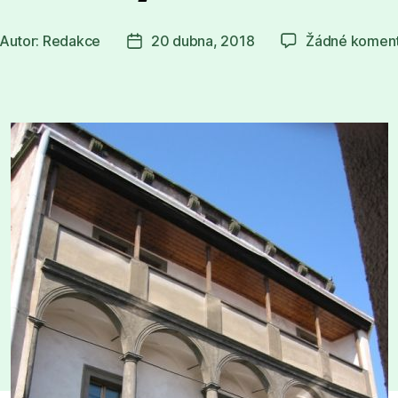
Autor:
Redakce
20 dubna, 2018
Žádné komen
tor
Datum
íspěvku
příspěvku