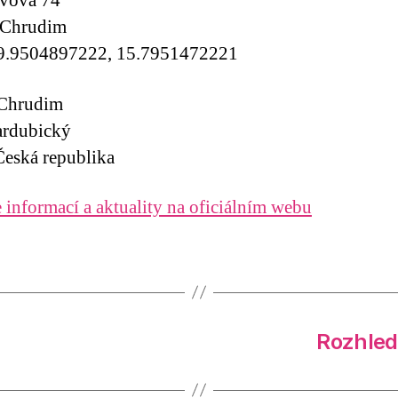
avova 74
 Chrudim
9.9504897222, 15.7951472221
 Chrudim
ardubický
eská republika
 informací a aktuality na oficiálním webu
Rozhled