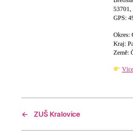
Břetisl
53701,
GPS: 4
Okres:
Kraj: P
Země: Č
Více
←
ZUŠ Kralovice