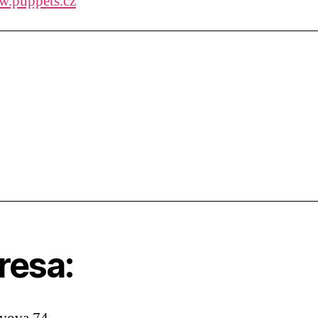
.puppets.cz
resa: