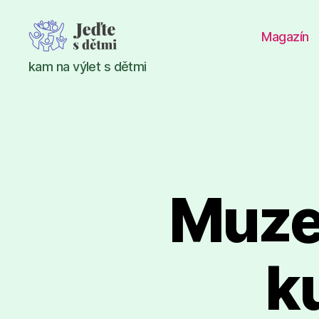
Magazín
Jeďte
kam na výlet s dětmi
s
dětmi
Muze
k