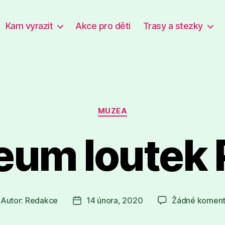
Kam vyrazit
Akce pro děti
Trasy a stezky
Rubriky
MUZEA
um loutek 
Autor:
Redakce
14 února, 2020
Žádné koment
tor
Datum
íspěvku
příspěvku