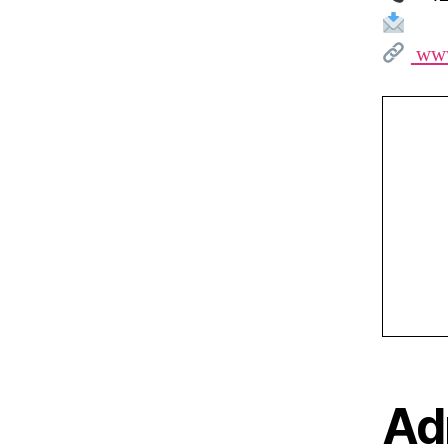
www
Ad