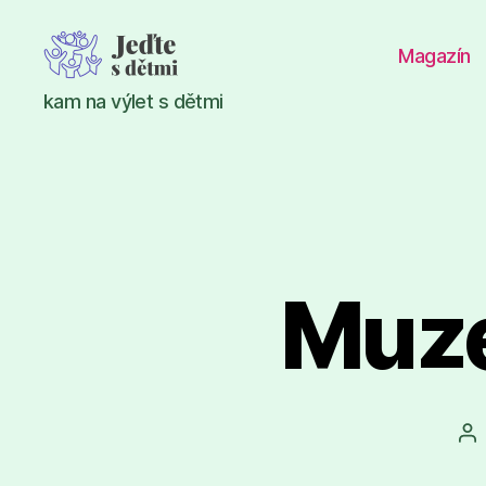
Magazín
Jeďte
kam na výlet s dětmi
s
dětmi
Muze
Au
př