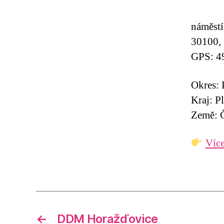
náměstí
30100, 
GPS: 4
Okres: 
Kraj: P
Země: Č
Více
←
DDM Horažďovice