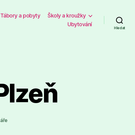
Tábory a pobyty
Školy a kroužky
Ubytování
Hledat
Plzeň
u
áře
textu
s