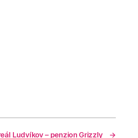
reál Ludvíkov – penzion Grizzly
→