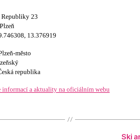
 Republiky 23
Plzeň
9.746308, 13.376919
Plzeň-město
lzeňský
eská republika
 informací a aktuality na oficiálním webu
Ski a