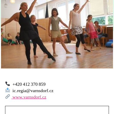
Městské informační s
+420 412 370 859
ic.regia@varnsdorf.cz
www.varnsdorf.cz