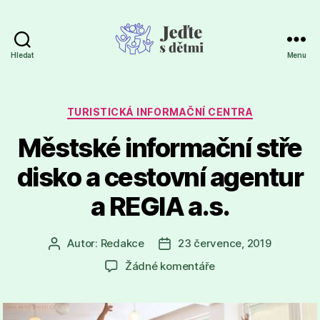
Hledat
Menu
Jeďte
s
dětmi
Rubriky
TURISTICKÁ INFORMAČNÍ CENTRA
Městské informační stře
disko a cestovní agentur
a REGIA a.s.
Autor:
Redakce
23 července, 2019
Autor
Datum
příspěvku
příspěvku
u
Žádné komentáře
textu
s
názvem