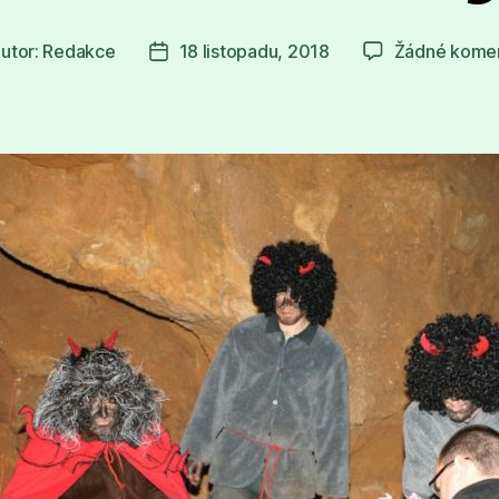
utor:
Redakce
18 listopadu, 2018
Žádné kome
or
Datum
spěvku
příspěvku