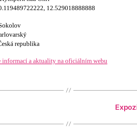
0.119489722222, 12.529018888888
 Sokolov
arlovarský
eská republika
 informací a aktuality na oficiálním webu
Expozi