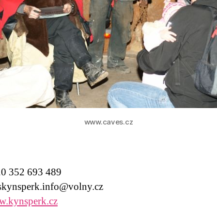
www.caves.cz
0 352 693 489
ynsperk.info@volny.cz
.kynsperk.cz