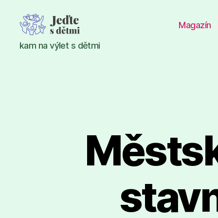
Magazín
Jeďte
kam na výlet s dětmi
s
dětmi
Městsk
stav