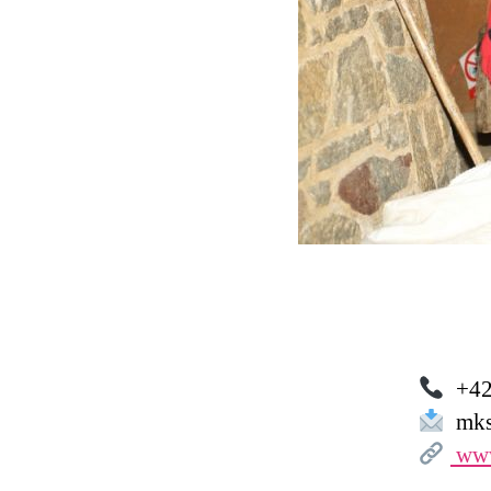
+42
mksk
www