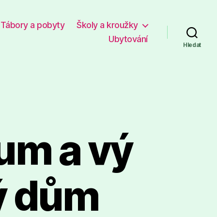
Tábory a pobyty
Školy a kroužky
Ubytování
Hledat
um a vý
ý dům