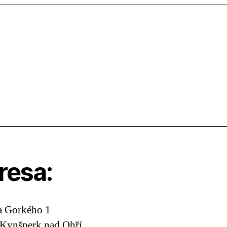
resa:
 Gorkého 1
 Kynšperk nad Ohří