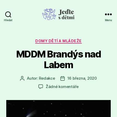
Hledat
Menu
Jeďte
s
dětmi
Rubriky
DOMY DĚTÍ A MLÁDEŽE
MDDM Brandýs nad
Labem
Autor:
Redakce
16 března, 2020
Autor
Datum
příspěvku
příspěvku
u
Žádné komentáře
textu
s
názvem
MDDM
Brandýs