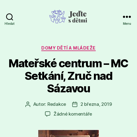
Hledat
Menu
Jeďte
s
dětmi
Rubriky
DOMY DĚTÍ A MLÁDEŽE
Mateřské centrum – MC
Setkání, Zruč nad
Sázavou
Autor:
Redakce
2 března, 2019
Autor
Datum
příspěvku
příspěvku
u
Žádné komentáře
textu
s
názvem