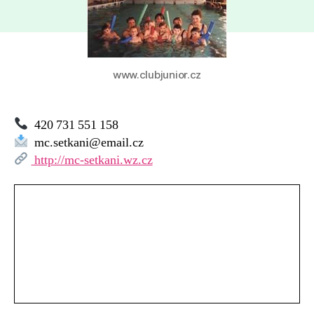
Mateřské
centrum
–
MC
Setkání,
www.clubjunior.cz
Zruč
nad
Sázavou
420 731 551 158
mc.setkani@email.cz
http://mc-setkani.wz.cz