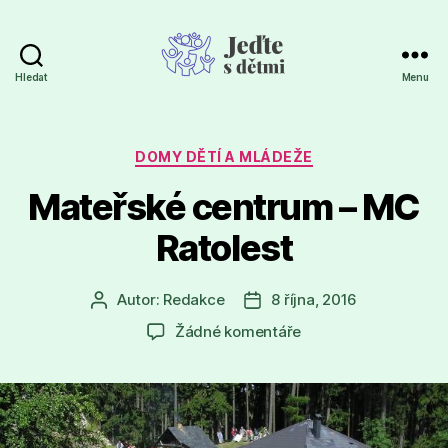
Hledat
Menu
Jeďte
s
dětmi
Rubriky
DOMY DĚTÍ A MLÁDEŽE
Mateřské centrum – MC
Ratolest
Autor:
Redakce
8 října, 2016
Autor
Datum
příspěvku
příspěvku
u
Žádné komentáře
textu
s
názvem
Mateřské
centrum