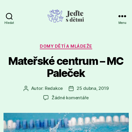
Hledat
Menu
Jeďte
s
dětmi
Rubriky
DOMY DĚTÍ A MLÁDEŽE
Mateřské centrum – MC
Paleček
Autor:
Redakce
25 dubna, 2019
Autor
Datum
příspěvku
příspěvku
u
Žádné komentáře
textu
s
názvem
Mateřské
centrum