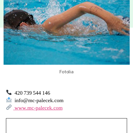
–
MC
Paleček
Fotolia
420 739 544 146
info@mc-palecek.com
www.mc-palecek.com