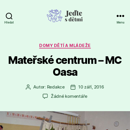
Hledat
Menu
Jeďte
s
dětmi
Rubriky
DOMY DĚTÍ A MLÁDEŽE
Mateřské centrum – MC
Oasa
Autor:
Redakce
10 září, 2016
Autor
Datum
příspěvku
příspěvku
u
Žádné komentáře
textu
s
názvem
Mateřské
centrum