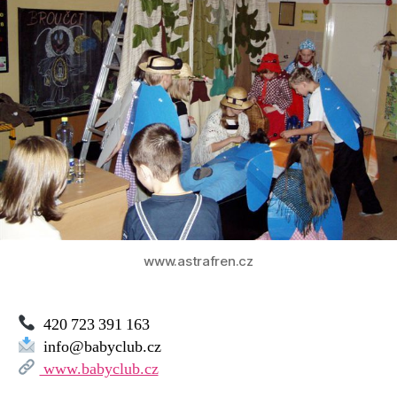
–
MC
Oasa
www.astrafren.cz
420 723 391 163
info@babyclub.cz
www.babyclub.cz