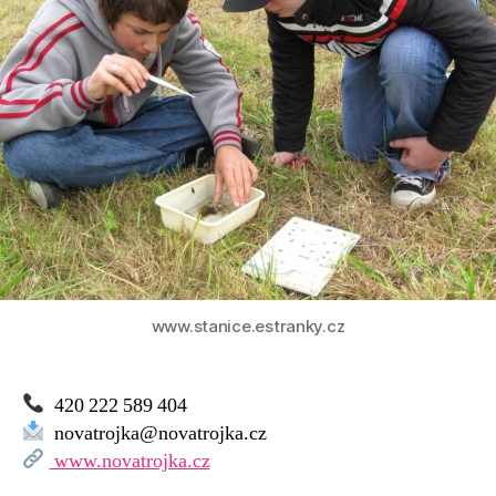
–
MC
Nová
Trojka
www.stanice.estranky.cz
420 222 589 404
novatrojka@novatrojka.cz
www.novatrojka.cz