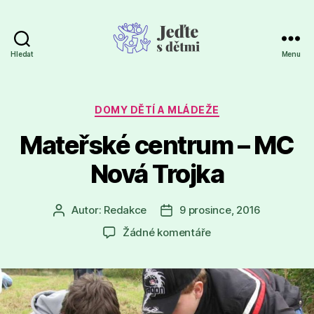
Hledat
Menu
Jeďte
s
dětmi
Rubriky
DOMY DĚTÍ A MLÁDEŽE
Mateřské centrum – MC
Nová Trojka
Autor:
Redakce
9 prosince, 2016
Autor
Datum
příspěvku
příspěvku
u
Žádné komentáře
textu
s
názvem
Mateřské
centrum