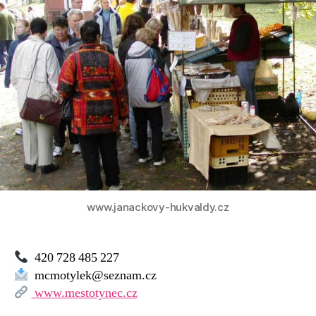
–
MC
Motýlek
www.janackovy-hukvaldy.cz
420 728 485 227
mcmotylek@seznam.cz
www.mestotynec.cz