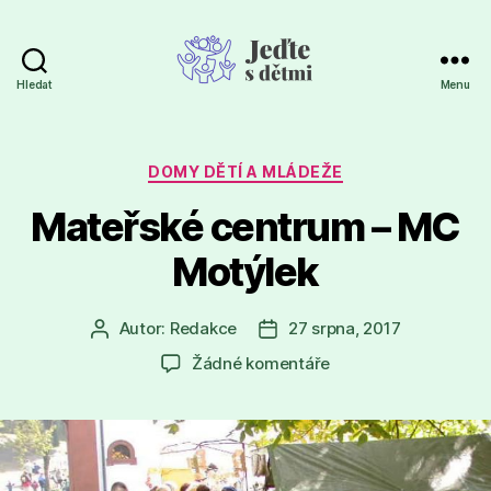
Hledat
Menu
Jeďte
s
dětmi
Rubriky
DOMY DĚTÍ A MLÁDEŽE
Mateřské centrum – MC
Motýlek
Autor:
Redakce
27 srpna, 2017
Autor
Datum
příspěvku
příspěvku
u
Žádné komentáře
textu
s
názvem
Mateřské
centrum