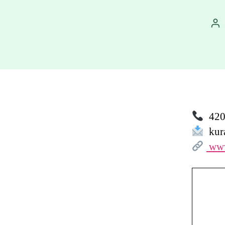
Au
př
420 
kur
www