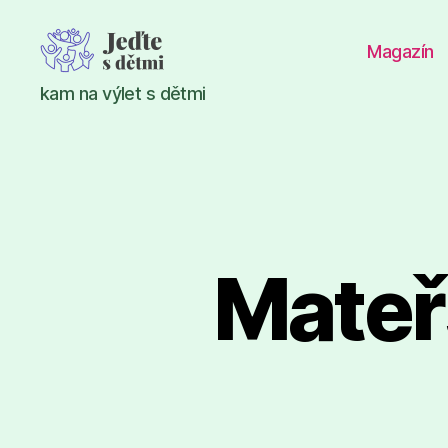
Magazín
Jeďte
kam na výlet s dětmi
s
dětmi
Mateř