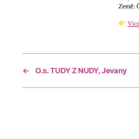
Země: Č
Více
←
O.s. TUDY Z NUDY, Jevany