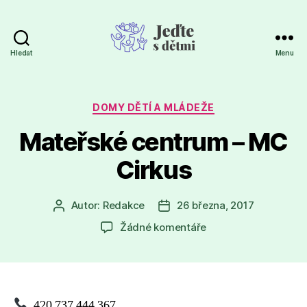
Hledat
Menu
Jeďte
s
dětmi
Rubriky
DOMY DĚTÍ A MLÁDEŽE
Mateřské centrum – MC
Cirkus
Autor:
Redakce
26 března, 2017
Autor
Datum
příspěvku
příspěvku
u
Žádné komentáře
textu
s
názvem
Mateřské
centrum
420 737 444 367