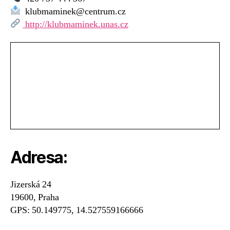
–
klubmaminek@centrum.cz
MC
http://klubmaminek.unas.cz
Cirkus
Adresa:
Jizerská 24
19600, Praha
GPS: 50.149775, 14.527559166666