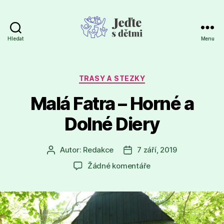
Hledat
Menu
Jeďte
s
dětmi
Rubriky
TRASY A STEZKY
Malá Fatra – Horné a
Dolné Diery
Autor:
Redakce
7 září, 2019
Autor
Datum
příspěvku
příspěvku
u
Žádné komentáře
textu
s
názvem
Malá
Fatra