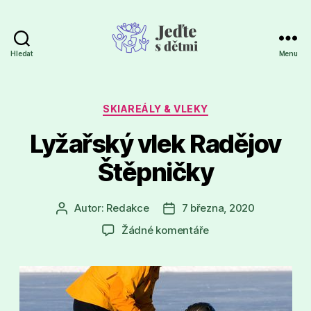
Hledat
Menu
Jeďte
s
dětmi
Rubriky
SKIAREÁLY & VLEKY
Lyžařský vlek Radějov
Štěpničky
Autor:
Redakce
7 března, 2020
Autor
Datum
příspěvku
příspěvku
u
Žádné komentáře
textu
s
názvem
Lyžařský
vlek