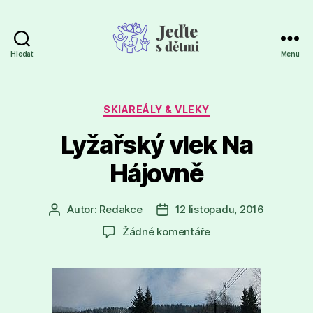
Hledat
Menu
Jeďte
s
dětmi
Rubriky
SKIAREÁLY & VLEKY
Lyžařský vlek Na
Hájovně
Autor:
Redakce
12 listopadu, 2016
Autor
Datum
příspěvku
příspěvku
u
Žádné komentáře
textu
s
názvem
Lyžařský
vlek