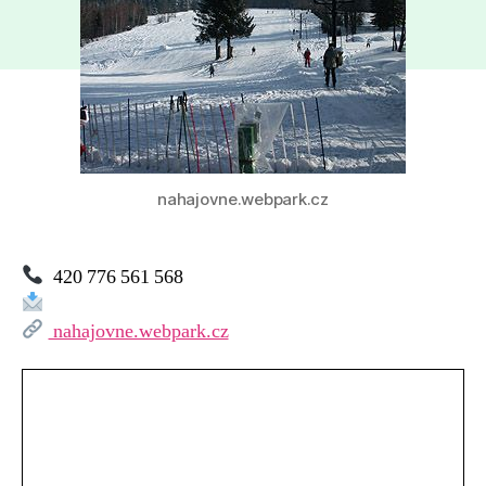
Na
Hájovně
nahajovne.webpark.cz
420 776 561 568
nahajovne.webpark.cz