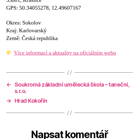
35801, Kraslice
GPS: 50.34055278, 12.49607167
Okres: Sokolov
Kraj: Karlovarský
Země: Česká republika
Více informací a aktuality na oficiálním webu
←
Soukromá základní umělecká škola – taneční,
s.r.o.
→
Hrad Kokořín
Napsat komentář