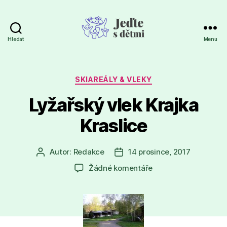
Hledat
Menu
Jeďte
s
dětmi
Rubriky
SKIAREÁLY & VLEKY
Lyžařský vlek Krajka
Kraslice
Autor:
Redakce
14 prosince, 2017
Autor
Datum
příspěvku
příspěvku
u
Žádné komentáře
textu
s
názvem
Lyžařský
vlek