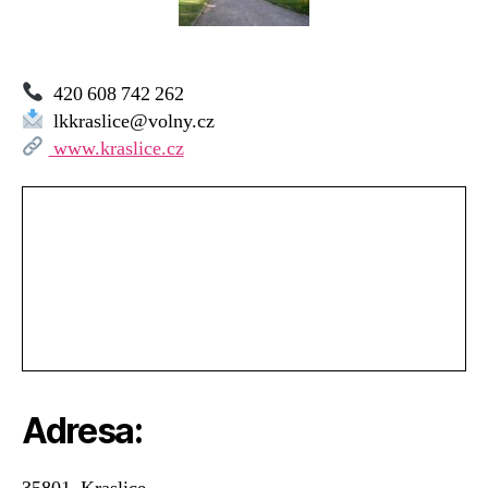
Krajka
Kraslice
420 608 742 262
lkkraslice@volny.cz
www.kraslice.cz
Adresa: