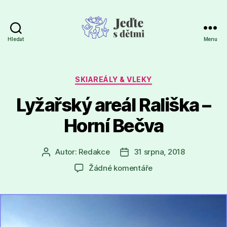
Hledat
Menu
Jeďte
s
dětmi
Rubriky
SKIAREÁLY & VLEKY
Lyžařský areál Rališka –
Horní Bečva
Autor:
Redakce
31 srpna, 2018
Autor
Datum
příspěvku
příspěvku
u
Žádné komentáře
textu
s
názvem
Lyžařský
areál