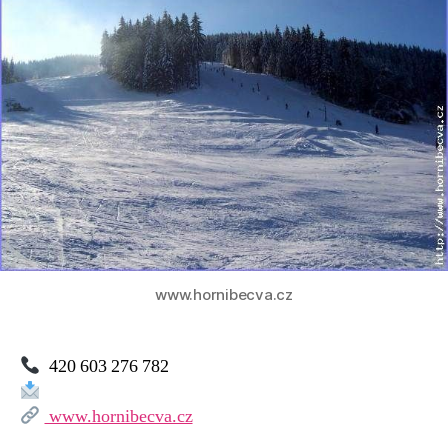
Rališka
–
Horní
Bečva
www.hornibecva.cz
420 603 276 782
www.hornibecva.cz