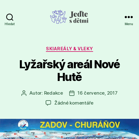
Hledat
Menu
Jeďte
s
dětmi
Rubriky
SKIAREÁLY & VLEKY
Lyžařský areál Nové
Hutě
Autor:
Redakce
16 července, 2017
Autor
Datum
příspěvku
příspěvku
u
Žádné komentáře
textu
s
názvem
Lyžařský
areál