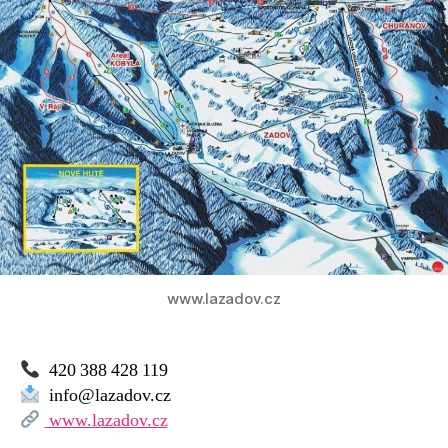
Nové
Hutě
www.lazadov.cz
420 388 428 119
info@lazadov.cz
www.lazadov.cz