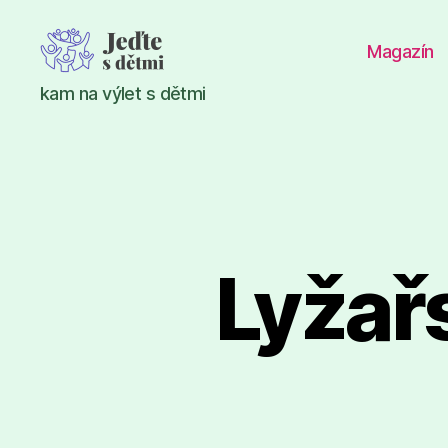
Magazín
Jeďte
kam na výlet s dětmi
s
dětmi
Lyžařs