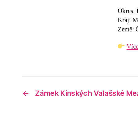
Okres: 
Kraj: M
Země: Č
Více
←
Zámek Kinských Valašské Mez