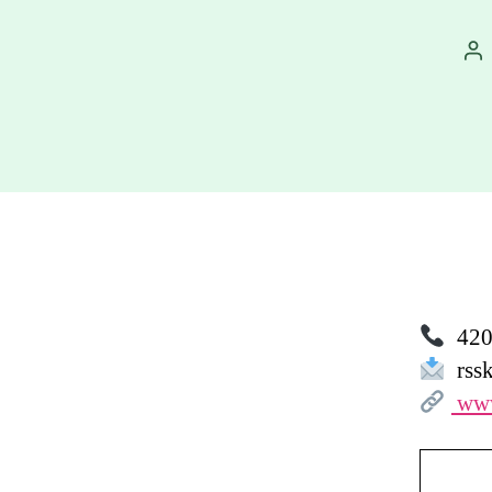
Au
př
420 
rssk
www