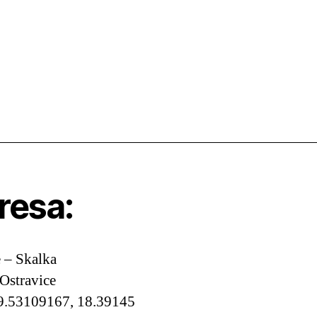
resa:
 – Skalka
Ostravice
9.53109167, 18.39145