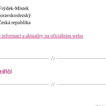
Frýdek-Místek
oravskoslezský
eská republika
 informací a aktuality na oficiálním webu
iříčí