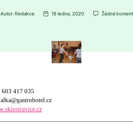
Autor:
Redakce
18 ledna, 2020
Žádné koment
tor
Datum
íspěvku
příspěvku
603 417 035
alka@gastrohotel.cz
.skiostravice.cz