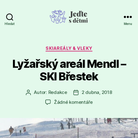
Hledat
Menu
Jeďte
s
dětmi
Rubriky
SKIAREÁLY & VLEKY
Lyžařský areál Mendl –
SKI Břestek
Autor:
Redakce
2 dubna, 2018
Autor
Datum
příspěvku
příspěvku
u
Žádné komentáře
textu
s
názvem
Lyžařský
areál