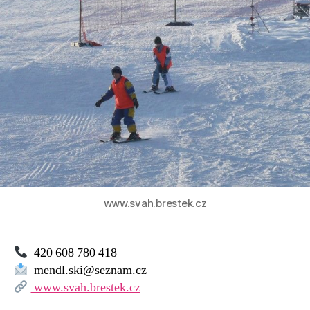
Mendl
–
SKI
Břestek
www.svah.brestek.cz
420 608 780 418
mendl.ski@seznam.cz
www.svah.brestek.cz