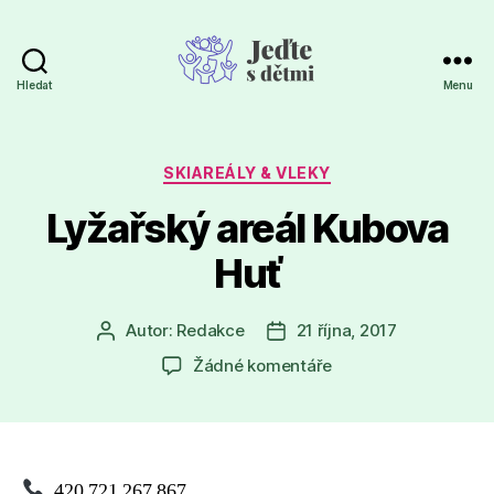
Hledat
Menu
Jeďte
s
dětmi
Rubriky
SKIAREÁLY & VLEKY
Lyžařský areál Kubova
Huť
Autor:
Redakce
21 října, 2017
Autor
Datum
příspěvku
příspěvku
u
Žádné komentáře
textu
s
názvem
Lyžařský
areál
420 721 267 867