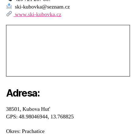
Kubova
ski-kubovka@seznam.cz
Huť
www.ski-kubovka.cz
Adresa:
38501, Kubova Huť
GPS: 48.98046944, 13.768825
Okres: Prachatice