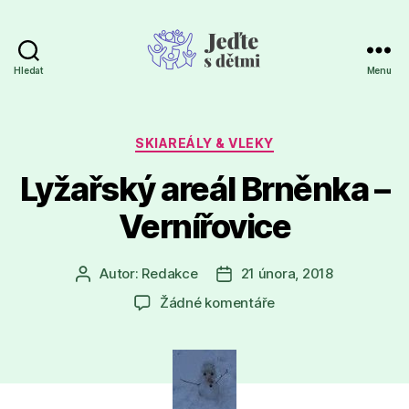
Hledat
Menu
Jeďte
s
dětmi
Rubriky
SKIAREÁLY & VLEKY
Lyžařský areál Brněnka –
Vernířovice
Autor:
Redakce
21 února, 2018
Autor
Datum
příspěvku
příspěvku
u
Žádné komentáře
textu
s
názvem
Lyžařský
areál