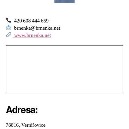
Brněnka
–
Vernířovice
420 608 444 659
brnenka@brnenka.net
www.brnenka.net
Adresa:
78816, Vernířovice