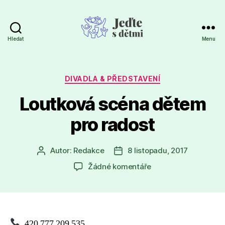
Hledat
Menu
Jeďte
s
dětmi
Rubriky
DIVADLA & PŘEDSTAVENÍ
Loutková scéna dětem
pro radost
Autor:
Redakce
8 listopadu, 2017
Autor
Datum
příspěvku
příspěvku
u
Žádné komentáře
textu
s
názvem
Loutková
scéna
420 777 209 535