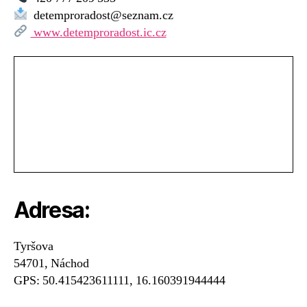
dětem
detemproradost@seznam.cz
pro
www.detemproradost.ic.cz
radost
Adresa:
Tyršova
54701, Náchod
GPS: 50.415423611111, 16.160391944444