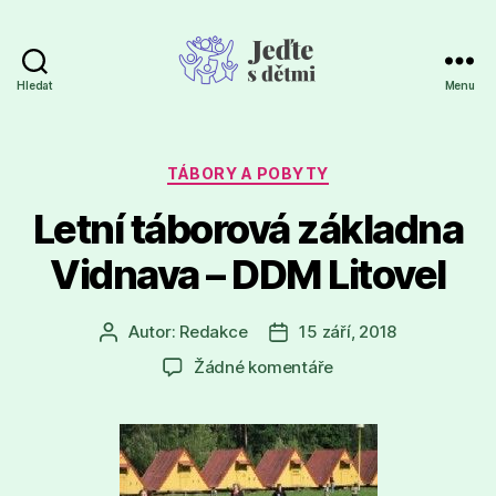
Hledat
Menu
Jeďte
s
dětmi
Rubriky
TÁBORY A POBYTY
Letní táborová základna
Vidnava – DDM Litovel
Autor:
Redakce
15 září, 2018
Autor
Datum
příspěvku
příspěvku
u
Žádné komentáře
textu
s
názvem
Letní
táborová