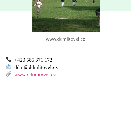
základna
Vidnava
–
DDM
Litovel
www.ddmlitovel.cz
+420 585 371 172
ddm@ddmlitovel.cz
www.ddmlitovel.cz