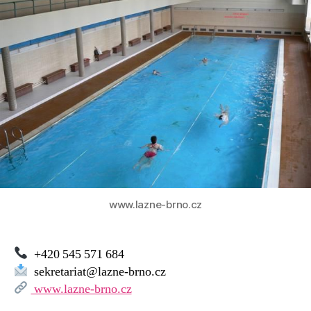
Brno
–
Bazén
Ponávka
www.lazne-brno.cz
+420 545 571 684
sekretariat@lazne-brno.cz
www.lazne-brno.cz