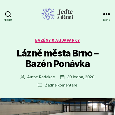
Hledat
Menu
Jeďte
s
dětmi
Rubriky
BAZÉNY & AQUAPARKY
Lázně města Brno –
Bazén Ponávka
Autor:
Redakce
30 ledna, 2020
Autor
Datum
příspěvku
příspěvku
u
Žádné komentáře
textu
s
názvem
Lázně
města